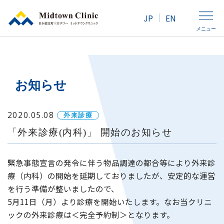
JP
EN
メニュー
クリニック紹介
お知らせ
人間ドック・健康診断
2020.05.08
外来診療
「外来診療(内科)」 開始のお知らせ
外来診療
緊急事態宣言の発令に伴う物品調達の都合等により外来診
アクセス
療（内科）の開始を延期しておりましたが、安定的な運営
を行う準備が整いましたので、
5月11日（月）より診療を開始いたします。なお当クリニ
女性の方へ
ックの外来診療は＜完全予約制＞となります。