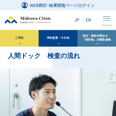
WEB問診･結果閲覧ページログイン
JP
EN
メニュー
当日・直前の問合せ
ご予約
予約変更・その他
クリニック紹介
「受診後」の緊急連絡
人間ドック 検査の流れ
人間ドック・健康診断
外来診療
アクセス