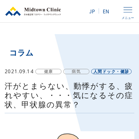
JP
EN
メニュー
クリニック紹介
コラム
人間ドック・健康診断
2021.09.14
健康
病気
人間ドック・健診
外来診療
汗がとまらない、動悸がする、疲
れやすい、・・・気になるその症
状、甲状腺の異常？
アクセス
女性の方へ